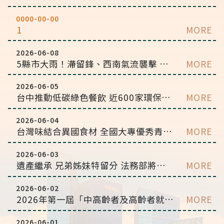
0000-00-00
1
MORE
2026-06-08
5縣市大雨！滯留鋒、西南氣流襲擊 連2天雨炸到發紫
MORE
2026-06-05
台中推動低碳綠色餐飲 近600家環保餐廳逐步升級「綠食飯桌」
MORE
2026-06-04
台灣味結合異國食材 全國大專優秀青年周佳怡料理出自我風格
MORE
2026-06-03
遺產繼承 兄弟姊妹特留分 法務部將刪除
MORE
2026-06-02
2026年第一屆「中高齡者及高齡者就業促進」銀髮人才服務學術研討會暨倡議論壇」登場
MORE
2026-06-01