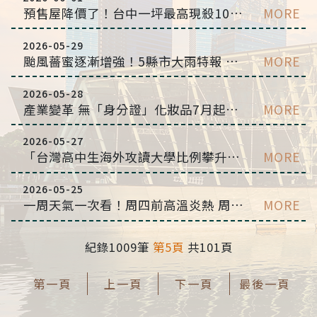
預售屋降價了！台中一坪最高現殺10萬、新竹每坪砍5萬 專家這麼看
MORE
2026-05-29
颱風薔蜜逐漸增強！5縣市大雨特報 2縣市慎防大雷雨
MORE
2026-05-28
產業變革 無「身分證」化妝品7月起禁賣
MORE
2026-05-27
「台灣高中生海外攻讀大學比例攀升」 VIS攜手加拿大CIC推菁英培育計畫
MORE
2026-05-25
一周天氣一次看！周四前高溫炎熱 周五起鋒面影響天氣轉不穩
MORE
紀錄1009筆
第5頁
共101頁
第一頁
上一頁
下一頁
最後一頁