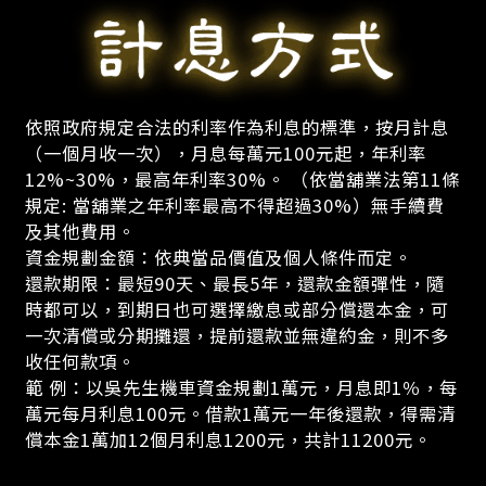
依照政府規定合法的利率作為利息的標準，按月計息
（一個月收一次），月息每萬元100元起，年利率
12%~30%，最高年利率30%。 （依當舖業法第11條
規定: 當舖業之年利率最高不得超過30%）無手續費
及其他費用。
資金規劃金額：依典當品價值及個人條件而定。
還款期限：最短90天、最長5年，還款金額彈性，隨
時都可以，到期日也可選擇繳息或部分償還本金，可
一次清償或分期攤還，提前還款並無違約金，則不多
收任何款項。
範 例：以吳先生機車資金規劃1萬元，月息即1％，每
萬元每月利息100元。借款1萬元一年後還款，得需清
償本金1萬加12個月利息1200元，共計11200元。