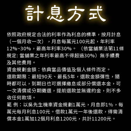
依照政府規定合法的利率作為利息的標準，按月計息
（一個月收一次），月息每萬元100元起，年利率
12%~30%，最高年利率30%。 （依當舖業法第11條
規定: 當舖業之年利率最高不得超過30%）無手續費
及其他費用。
資金規劃金額：依典當品價值及個人條件而定。
還款期限：最短90天、最長5年，還款金額彈性，隨
時都可以，到期日也可選擇繳息或部分償還本金，可
一次清償或分期攤還，提前還款並無違約金，則不多
收任何款項。
範 例：以吳先生機車資金規劃1萬元，月息即1％，每
萬元每月利息100元。借款1萬元一年後還款，得需清
償本金1萬加12個月利息1200元，共計11200元。