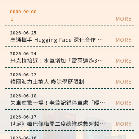
0000-00-00
1
MORE
2026-06-25
高通攜手 Hugging Face 深化合作 推動裝置到雲端開放 AI
MORE
2026-06-24
米克拉接近！水氣增加「雷雨連炸3天」 2颱風未來路徑曝
MORE
2026-06-22
韓國海力士搶人 廢除學歷限制
MORE
2026-06-18
失車虛驚一場！老翁記錯停車處「暖警」鍥而不捨追查2日成功尋回
MORE
2026-06-17
世足》姆巴佩梅開二度總進球數超越梅西 法國力退塞內加爾
MORE
2026-06-16