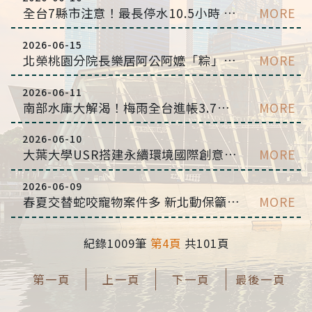
全台7縣市注意！最長停水10.5小時 影響時間範圍曝光
MORE
2026-06-15
北榮桃園分院長樂居阿公阿嬤「粽」藝大集合 歡樂包粽迎端午
MORE
2026-06-11
南部水庫大解渴！梅雨全台進帳3.7億噸 一圖看最新蓄水量
MORE
2026-06-10
大葉大學USR搭建永續環境國際創意平台 臺日韓泰四國師生走入彰化八卦台地
MORE
2026-06-09
春夏交替蛇咬寵物案件多 新北動保籲郊區、山區活動繫緊牽繩
MORE
紀錄1009筆
第4頁
共101頁
第一頁
上一頁
下一頁
最後一頁