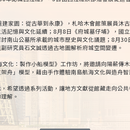
人重建家園：從古華到永康》，札哈木會館策展員沐
生活記憶與文化延續；8月8日《府城墓仔埔》，國
討南山公墓所承載的城市歷史與文化議題；8月30
組副研究員石文誠透過古地圖解析府城空間變遷。
航海文化：製作小船模型》工作坊，將邀請向陽薪傳
支架舟」模型，藉由手作體驗南島航海文化與造舟智
示，希望透過系列活動，讓地方文獻從館藏走向公共
的理解。