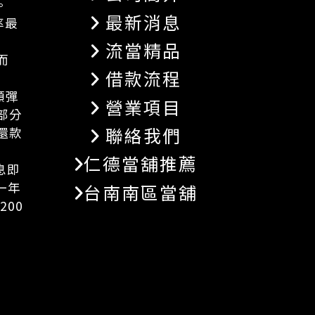
。
最新消息
率最
流當精品
而
借款流程
額彈
營業項目
部分
聯絡我們
還款
仁德當舖推薦
息即
一年
台南南區當舖
200