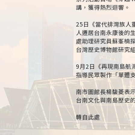
講，獲得熱烈迴響。
25日《當代排灣族
人遷居台南永康後的
處助理研究員蘇峯楠探
台灣歷史博物館研究
9月2日《再現南島
指導民眾製作「單體
南市圖館長楊馥菱表
台南文化與南島歷史
轉自此處