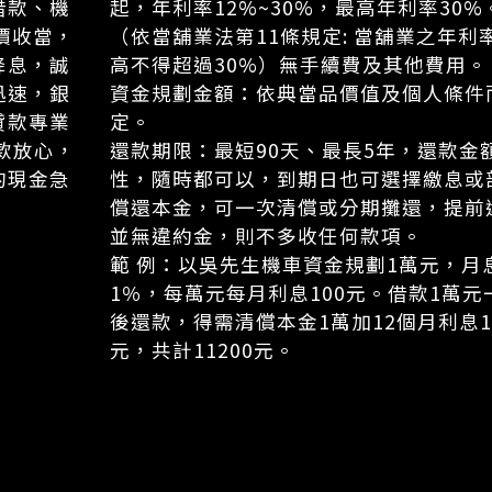
借款、機
起，年利率12%~30%，最高年利率30%
價收當，
（依當舖業法第11條規定: 當舖業之年利
降息，誠
高不得超過30%）無手續費及其他費用。
迅速，銀
資金規劃金額：依典當品價值及個人條件
貸款專業
定。
款放心，
還款期限：最短90天、最長5年，還款金
的現金急
性，隨時都可以，到期日也可選擇繳息或
償還本金，可一次清償或分期攤還，提前
並無違約金，則不多收任何款項。
範 例：以吳先生機車資金規劃1萬元，月
1％，每萬元每月利息100元。借款1萬元
後還款，得需清償本金1萬加12個月利息1
元，共計11200元。