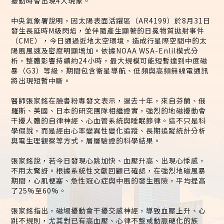
擾動時會出現4大現象。
中央氣象署說明，因太陽表面活躍區（AR4199）於8月31日
發生長延時M級閃焰，並伴隨產生顯著的日冕物質拋射事件
（CME），今日通過近地太空環境，造成行星際空間中的太
陽風風速及密度明顯增加。依據NOAA WSA-Enlil模式分
析，整體影響持續約24小時，最大規模可能短暫達到中度磁
暴（G3）等級，期間包含衛星導航、低頻與高頻無線電通訊
將出現短暫中斷。
醫師張家銘在臉書粉專發文表示，過去十年，來自芬蘭、俄
羅斯、美國、日本的研究團隊相繼證實，強烈的地磁擾動會
干擾人體的自律神經、心血管系統與睡眠節律。這不只是科
學假說，而是經由心率變異性變化追蹤、長期追蹤統計分析
與電生理觀察等方式，層層驗證的科學結果。
張家銘說，若今日發現心跳加快、血壓升高、出現心悸感，
不用太驚訝。根據系統性文獻回顧已確認，在強烈地磁風暴
期間，心肌梗塞、急性冠心症與中風的發生風險，平均提高
了25%至60%。
張家銘指出，磁場擾動會干擾交感神經，導致血壓上升、心
跳不規則，尤其對已有高血壓、心律不整或動脈硬化的族