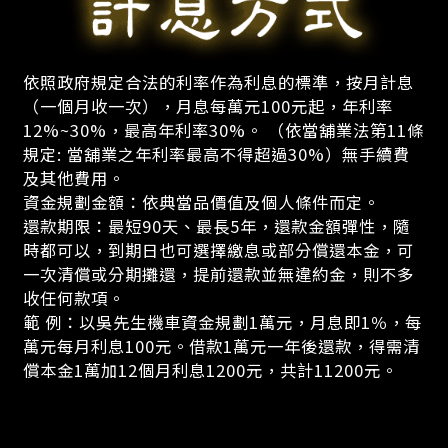
依照政府規定合法的利率作為利息的標準，按月計息
（一個月收一次），月息每萬元100元起，年利率
12%~30%，最高年利率30%。 （依當舖業法第11條
規定: 當舖業之年利率最高不得超過30%）無手續費
及其他費用。
資金規劃金額：依典當品價值及個人條件而定。
還款期限：最短90天、最長5年，還款金額彈性，隨
時都可以，到期日也可選擇繳息或部分償還本金，可
一次清償或分期攤還，提前還款並無違約金，則不多
收任何款項。
範 例：以吳先生機車資金規劃1萬元，月息即1％，每
萬元每月利息100元。借款1萬元一年後還款，得需清
償本金1萬加12個月利息1200元，共計11200元。