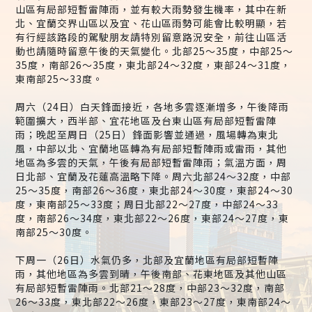
山區有局部短暫雷陣雨，並有較大雨勢發生機率，其中在新
北、宜蘭交界山區以及宜、花山區雨勢可能會比較明顯，若
有行經該路段的駕駛朋友請特別留意路況安全，前往山區活
動也請隨時留意午後的天氣變化。北部25～35度，中部25～
35度，南部26～35度，東北部24～32度，東部24～31度，
東南部25～33度。
周六（24日）白天鋒面接近，各地多雲逐漸增多，午後降雨
範圍擴大，西半部、宜花地區及台東山區有局部短暫雷陣
雨；晚起至周日（25日）鋒面影響並通過，風場轉為東北
風，中部以北、宜蘭地區轉為有局部短暫陣雨或雷雨，其他
地區為多雲的天氣，午後有局部短暫雷陣雨；氣溫方面，周
日北部、宜蘭及花蓮高溫略下降。周六北部24～32度，中部
25～35度，南部26～36度，東北部24～30度，東部24～30
度，東南部25～33度；周日北部22～27度，中部24～33
度，南部26～34度，東北部22～26度，東部24～27度，東
南部25～30度。
下周一（26日）水氣仍多，北部及宜蘭地區有局部短暫陣
雨，其他地區為多雲到晴，午後南部、花東地區及其他山區
有局部短暫雷陣雨。北部21～28度，中部23～32度，南部
26～33度，東北部22～26度，東部23～27度，東南部24～