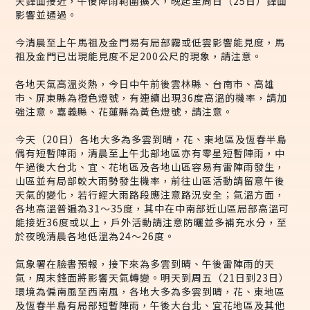
天鋒面接近，午後降雨範圍擴大，晚起至周日（25日）鋒面
影響並通過。
今清晨至上午馬祖及金門易有局部霧或低雲影響能見度，馬
祖及金門已出現能見度不足200公尺的現象，請注意。
各地天氣高溫炎熱，今日中午前後雲林縣、台南市、高雄
市、屏東縣為橙色燈號，有連續出現36度高溫的機率，請加
強注意。嘉義縣、花蓮縣為黃色燈號，請注意。
今天（20日）各地大多為多雲到晴，花、東地區及恆春半島
偶有短暫陣雨，清晨至上午北部地區亦有零星短暫陣雨，中
午過後大台北、宜、花地區及各地山區容易有雷陣雨發生，
山區並有局部較大雨勢發生機率，前往山區活動請留意午後
天氣的變化，若行經大雨路段應注意路況安全；氣溫方面，
各地高溫普遍為31～35度，其中在中南部近山區局部高溫可
能接近36度或以上，戶外活動請注意防曬並多補充水分，至
於夜晚清晨各地低溫為24～26度。
氣象署在臉書預報，接下來為多雲到晴、午後雷陣雨的天
氣，周末鋒面將影響天氣轉變。明天到周五（21日到23日）
環境為偏南風至西南風，各地大多為多雲到晴，花、東地區
及恆春半島有局部短暫陣雨，午後大台北、宜花地區及其他