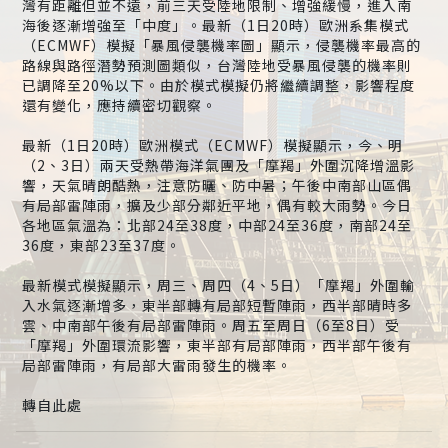
灣有距離但並不遠，前三天受陸地限制、增強緩慢，進入南
海後逐漸增強至「中度」。最新（1日20時）歐洲系集模式
（ECMWF）模擬「暴風侵襲機率圖」顯示，侵襲機率最高的
路線與路徑潛勢預測圖類似，台灣陸地受暴風侵襲的機率則
已調降至20%以下。由於模式模擬仍將繼續調整，影響程度
還有變化，應持續密切觀察。
最新（1日20時）歐洲模式（ECMWF）模擬顯示，今、明
（2、3日）兩天受熱帶海洋氣團及「摩羯」外圍沉降增溫影
響，天氣晴朗酷熱，注意防曬、防中暑；午後中南部山區偶
有局部雷陣雨，擴及少部分鄰近平地，偶有較大雨勢。今日
各地區氣溫為：北部24至38度，中部24至36度，南部24至
36度，東部23至37度。
最新模式模擬顯示，周三、周四（4、5日）「摩羯」外圍輸
入水氣逐漸增多，東半部轉有局部短暫陣雨，西半部晴時多
雲、中南部午後有局部雷陣雨。周五至周日（6至8日）受
「摩羯」外圍環流影響，東半部有局部陣雨，西半部午後有
局部雷陣雨，有局部大雷雨發生的機率。
轉自此處