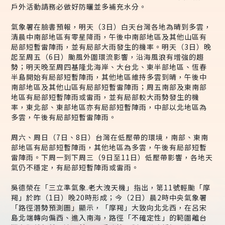
戶外活動請務必做好防曬並多補充水分。
氣象署在臉書預報，明天（3日）白天台灣各地為晴到多雲，
清晨中南部地區有零星降雨，午後中南部地區及其他山區有
局部短暫雷陣雨，並有局部大雨發生的機率。明天（3日）晚
起至周五（6日）颱風外圍環流影響，沿海風浪有增強的趨
勢；明天晚至周四基隆北海岸、大台北、東半部地區、恆春
半島開始有局部短暫陣雨，其他地區維持多雲到晴，午後中
南部地區及其他山區有局部短暫雷陣雨；周五南部及東南部
地區有局部短暫陣雨或雷雨，並有局部較大雨勢發生的機
率，東北部、東部地區亦有局部短暫陣雨，中部以北地區為
多雲，午後有局部短暫雷陣雨。
周六、周日（7日、8日）台灣在低壓帶的環境，南部、東南
部地區有局部短暫陣雨，其他地區為多雲，午後有局部短暫
雷陣雨。下周一到下周三（9日至11日）低壓帶影響，各地天
氣仍不穩定，有局部短暫陣雨或雷雨。
吳德榮在「三立準氣象.老大洩天機」指出，第11號輕颱「摩
羯」於昨（1日）晚20時形成；今（2日）晨2時中央氣象署
「路徑潛勢預測圖」顯示，「摩羯」大致向北北西，在呂宋
島北端轉向偏西、進入南海，路徑「不確定性」的範圍離台