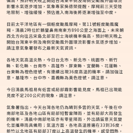
偏高，預計明天晚上開始台灣東半側及南側受颱風外圍環流
影響水氣逐步增加，氣象專家吳德榮提醒，摩羯前三天受陸
地限制、增強緩慢，預估進入南海後將逐漸增強至中度。
目前太平洋地區有一個輕度颱風摩羯。第11號輕度颱風魔
羯，清晨2時位於鵝鑾鼻南南東方890公里之海面上，未來朝
西北方向往呂宋島北部至巴士海峽機率偏高，預計明天晚上
開始台灣東半側及南側受颱風外圍環流影響水氣逐步增加，
請注意氣象署發布之最新天氣資訊。
各地天氣高溫炎熱，今日台北市、新北市、桃園市、新竹
縣、彰化縣、台南市、高雄市、屏東縣、宜蘭縣、花蓮縣、
台東縣為橙色燈號，有連續出現36度高溫的機率，請加強注
意。基隆市、台中市、嘉義縣為黃色燈號，請注意。
今日清晨馬祖易有低雲或局部霧影響能見度，馬祖已出現能
見度不足200公尺的現象，請注意。
氣象署指出，今天台灣各地仍為晴到多雲的天氣，午後在中
南部地區及各地山區有局部短暫雷陣雨，並有局部大雨發生
的機率，清晨中南部地區亦有零星降雨，外出請留意天氣變
化並攜帶雨具備用；氣溫方面，各地高溫普遍在33到36度，
新竹以北地區有局部37度以上高溫發生的機率，感受悶熱，