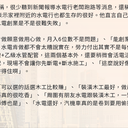
上稱，很少聽到新聞報導水電行老闆跑路等消息，還
他表示家裡附近的水電行也都生存的很好。他直言自
水電創業是不是很難失敗」。
肯做願意做用心做，月入6位數不是問題」、「能創
。水電肯做都不會太糟說實在，勞力付出其實不是每
線+乙級水管配管，這兩個基本外，還要稍微會活電
況，現場不會讓你先斷電+斷水施工」、「這麼說好
待得住啊」。
「可以選的話選木工比較賺」、「裝潢木工最好，做
藝真的很吃香」、「周圍有朋友水電跟裝潢木工，一
師傅也是」、「水電還好，汽機車真的是卷到要用偷