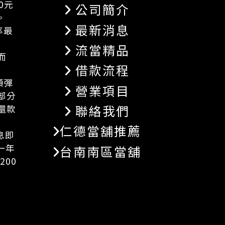
0元
公司簡介
。
最新消息
率最
流當精品
而
借款流程
額彈
營業項目
部分
聯絡我們
還款
仁德當舖推薦
息即
一年
台南南區當舖
200