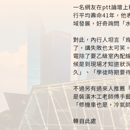
一名網友在ptt論壇
行平均壽命41年，
域發展，好奇詢問「
對此，內行人坦言「
了，講失敗也太可笑
電除了要乙級室內配
候是到現場才知道狀
久」、「學徒時期要
不過另有過來人推薦
是裝潢木工老師傅手
「修機車也是，冷氣
轉自此處