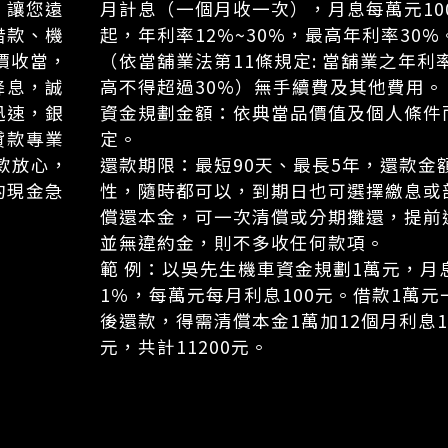
，讓您遠
月計息（一個月收一次），月息每萬元10
借款、機
起，年利率12%~30%，最高年利率30%
價收當，
（依當舖業法第11條規定: 當舖業之年利
降息，誠
高不得超過30%）無手續費及其他費用。
迅速，銀
資金規劃金額：依典當品價值及個人條件
貸款專業
定。
款放心，
還款期限：最短90天、最長5年，還款金
的現金急
性，隨時都可以，到期日也可選擇繳息或
償還本金，可一次清償或分期攤還，提前
並無違約金，則不多收任何款項。
範 例：以吳先生機車資金規劃1萬元，月
1％，每萬元每月利息100元。借款1萬元
後還款，得需清償本金1萬加12個月利息1
元，共計11200元。