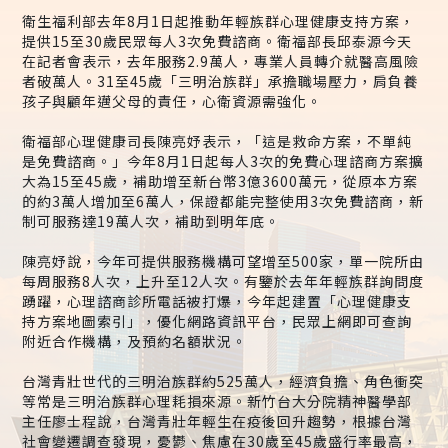
衛生福利部去年8月1日起推動年輕族群心理健康支持方案，
提供15至30歲民眾每人3次免費諮商。衛福部長邱泰源今天
在記者會表示，去年服務2.9萬人，專業人員轉介就醫高風險
者破萬人。31至45歲「三明治族群」承擔職場壓力，肩負養
孩子與顧年邁父母的責任，心衛資源需強化。
衛福部心理健康司長陳亮妤表示，「這是救命方案，不單純
是免費諮商。」今年8月1日起每人3次的免費心理諮商方案擴
大為15至45歲，補助增至新台幣3億3600萬元，從原本方案
的約3萬人增加至6萬人，保證都能完整使用3次免費諮商，新
制可服務達19萬人次，補助到明年底。
陳亮妤說，今年可提供服務機構可望增至500家，單一院所由
每周服務8人次，上升至12人次。有鑒於去年年輕族群詢問度
踴躍，心理諮商診所電話被打爆，今年起建置「心理健康支
持方案地圖索引」，優化網路資訊平台，民眾上網即可查詢
附近合作機構，及預約名額狀況。
台灣青壯世代的三明治族群約525萬人，經濟負擔、角色衝突
等常是三明治族群心理耗損來源。新竹台大分院精神醫學部
主任廖士程說，台灣青壯年輕生在疫後回升趨勢，根據台灣
社會變遷調查發現，憂鬱、焦慮在30歲至45歲盛行率最高，