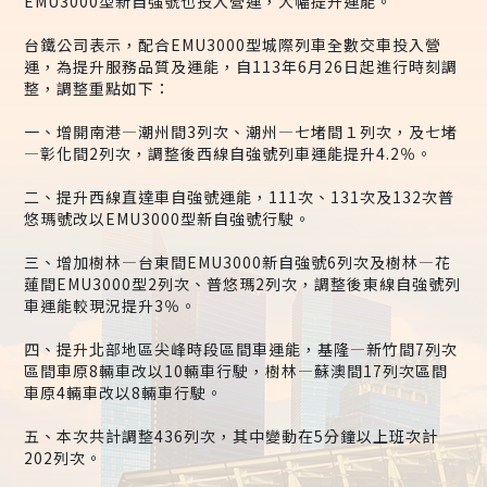
EMU3000型新自強號也投入營運，大幅提升運能。
台鐵公司表示，配合EMU3000型城際列車全數交車投入營
運，為提升服務品質及運能，自113年6月26日起進行時刻調
整，調整重點如下：
一、增開南港—潮州間3列次、潮州—七堵間１列次，及七堵
—彰化間2列次，調整後西線自強號列車運能提升4.2％。
二、提升西線直達車自強號運能，111次、131次及132次普
悠瑪號改以EMU3000型新自強號行駛。
三、增加樹林—台東間EMU3000新自強號6列次及樹林—花
蓮間EMU3000型2列次、普悠瑪2列次，調整後東線自強號列
車運能較現況提升3％。
四、提升北部地區尖峰時段區間車運能，基隆—新竹間7列次
區間車原8輛車改以10輛車行駛，樹林—蘇澳間17列次區間
車原4輛車改以8輛車行駛。
五、本次共計調整436列次，其中變動在5分鐘以上班次計
202列次。