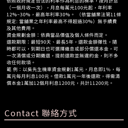
依照政府規定合法的利率作為利息的標準，按月計息
（一個月收一次），月息每萬元100元起，年利率
12%~30%，最高年利率30%。 （依當舖業法第11條
規定: 當舖業之年利率最高不得超過30%）無手續費
及其他費用。
資金規劃金額：依典當品價值及個人條件而定。
還款期限：最短90天、最長5年，還款金額彈性，隨
時都可以，到期日也可選擇繳息或部分償還本金，可
一次清償或分期攤還，提前還款並無違約金，則不多
收任何款項。
範 例：以吳先生機車資金規劃1萬元，月息即1％，每
萬元每月利息100元。借款1萬元一年後還款，得需清
償本金1萬加12個月利息1200元，共計11200元。
Contact 聯絡方式