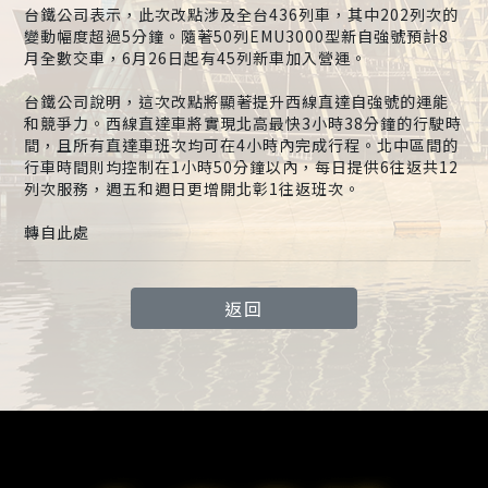
台鐵公司表示，此次改點涉及全台436列車，其中202列次的
變動幅度超過5分鐘。隨著50列EMU3000型新自強號預計8
月全數交車，6月26日起有45列新車加入營運。
台鐵公司說明，這次改點將顯著提升西線直達自強號的運能
和競爭力。西線直達車將實現北高最快3小時38分鐘的行駛時
間，且所有直達車班次均可在4小時內完成行程。北中區間的
行車時間則均控制在1小時50分鐘以內，每日提供6往返共12
列次服務，週五和週日更增開北彰1往返班次。
轉自此處
返回