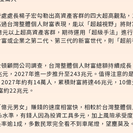
營處處長楊子宏勾勒出高資產客群的四大超高觀點，
高過台灣整體個人財富表現，能以「超越視野」將財
0億元以上超高資產客群，期待運用「超級手法」進
財富或企業之第二代、第三代的新富世代，則「超前
頓顧問公司調查，台灣整體個人財富總額持續成長，2
4兆元，2027年進一步推升至243兆元。值得注意
2027年約有14萬人，累積財富將達46兆元，10
富約22兆元。
「億元男女」賺錢的速度相當快，相較於台灣整體個
8％水準，有錢人因為投資工具多元，加上風險承受
長率逾1成，多數民眾完全看不到車尾燈，望塵莫及