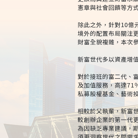
憲章與社會回饋等方
除此之外，針對10億
境外的配置布局關注
財富全貌複雜，本次
新富世代多以資產增
對於接班的富二代、
及加值服務，高達7
私募股權基金、藝術
相較於父執輩，新富世
較創辦企業的第一代
為因缺乏專業建議，
須更洞察世代之間需