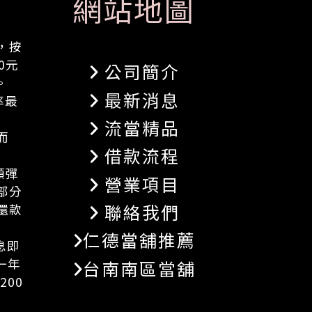
網站地圖
，按
0元
公司簡介
。
最新消息
率最
流當精品
而
借款流程
額彈
營業項目
部分
聯絡我們
還款
仁德當舖推薦
息即
一年
台南南區當舖
200