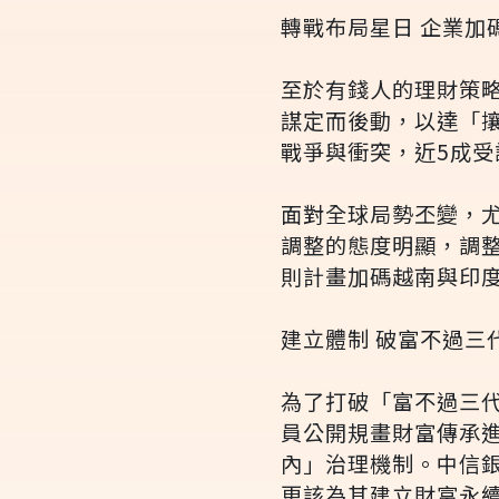
轉戰布局星日 企業加
至於有錢人的理財策
謀定而後動，以達「
戰爭與衝突，近5成受
面對全球局勢丕變，
調整的態度明顯，調
則計畫加碼越南與印
建立體制 破富不過三
為了打破「富不過三
員公開規畫財富傳承
內」治理機制。中信
更該為其建立財富永