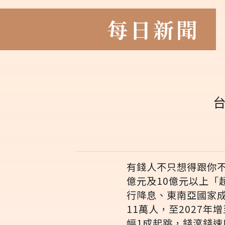
每日新聞
台
有錢人不只想得跟你
億元及10億元以上「
行降息、東南亞國家
11萬人，至2027年
幅1成起跳，錢滾錢速