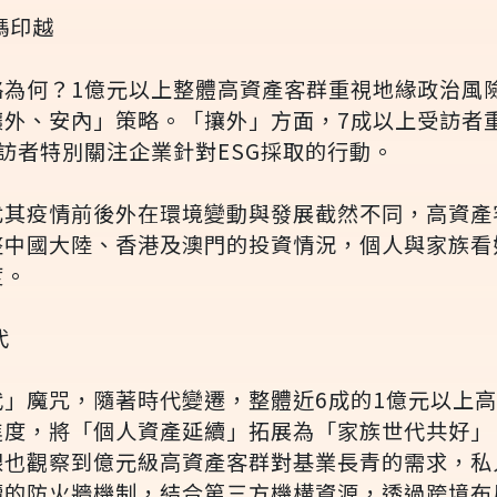
碼印越
略為何？1億元以上整體高資產客群重視地緣政治風
攘外、安內」策略。「攘外」方面，7成以上受訪者
訪者特別關注企業針對ESG採取的行動。
尤其疫情前後外在環境變動與發展截然不同，高資產
整中國大陸、香港及澳門的投資情況，個人與家族看
度。
代
代」魔咒，隨著時代變遷，整體近6成的1億元以上
進度，將「個人資產延續」拓展為「家族世代共好」
銀也觀察到億元級高資產客群對基業長青的需求，私
續的防火牆機制，結合第三方機構資源，透過跨境布