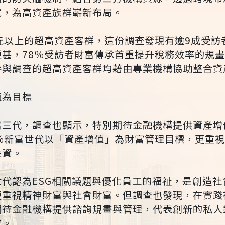
式，為高資產族群嶄新布局。
元以上的超高資產客群，這份調查發現有逾9成受訪
更甚，78％受訪者財富傳承首重提升稅務效率的規
參與調查的超高資產客群均藉由專業機構協助整合資
值為目標
富三代，調查也顯示，特別期待金融機構提供資產增
1％新富世代以「資產增值」為財富管理目標，更重
投資。
代認為ESG相關議題與優化員工的福祉，是創造社
更重視精神財富與社會財富。但調查也發現，在實踐
期待金融機構提供諮詢規畫與管理，代表創新的私人
求。