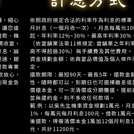
舖，細心
依照政府規定合法的利率作為利息的標準
，讓您遠
月計息（一個月收一次），月息每萬元10
借款、機
起，年利率12%~30%，最高年利率30%
價收當，
（依當舖業法第11條規定: 當舖業之年利
降息，誠
高不得超過30%）無手續費及其他費用。
迅速，銀
資金規劃金額：依典當品價值及個人條件
貸款專業
定。
款放心，
還款期限：最短90天、最長5年，還款金
的現金急
性，隨時都可以，到期日也可選擇繳息或
償還本金，可一次清償或分期攤還，提前
並無違約金，則不多收任何款項。
範 例：以吳先生機車資金規劃1萬元，月
1％，每萬元每月利息100元。借款1萬元
後還款，得需清償本金1萬加12個月利息1
元，共計11200元。