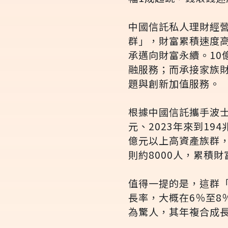
中國信託私人理財經
群」，財富累積速度
承邁向財富永續。1
融服務；而承接家族
題與創新加值服務。
根據中國信託攜手波士
元、2023年來到19
億元以上高資產族群，
則約8000人，累積財
值得一提的是，這群
長率，大概在6％至
為驚人，其年複合成