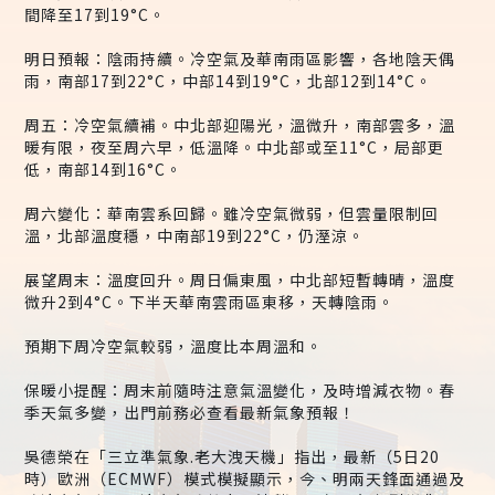
間降至17到19°C。
明日預報：陰雨持續。冷空氣及華南雨區影響，各地陰天偶
雨，南部17到22°C，中部14到19°C，北部12到14°C。
周五：冷空氣續補。中北部迎陽光，溫微升，南部雲多，溫
暖有限，夜至周六早，低溫降。中北部或至11°C，局部更
低，南部14到16°C。
周六變化：華南雲系回歸。雖冷空氣微弱，但雲量限制回
溫，北部溫度穩，中南部19到22°C，仍溼涼。
展望周末：溫度回升。周日偏東風，中北部短暫轉晴，溫度
微升2到4°C。下半天華南雲雨區東移，天轉陰雨。
預期下周冷空氣較弱，溫度比本周溫和。
保暖小提醒：周末前隨時注意氣溫變化，及時增減衣物。春
季天氣多變，出門前務必查看最新氣象預報！
吳德榮在「三立準氣象.老大洩天機」指出，最新（5日20
時）歐洲（ECMWF）模式模擬顯示，今、明兩天鋒面通過及