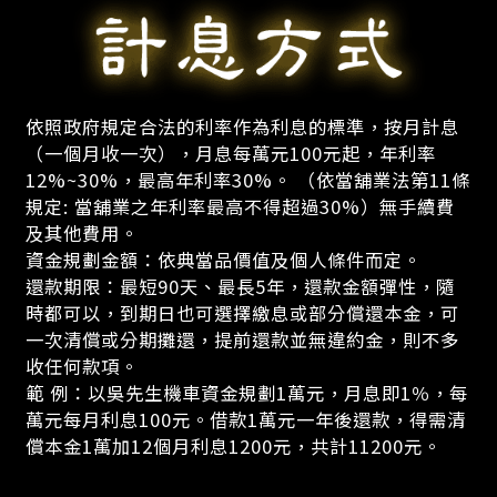
依照政府規定合法的利率作為利息的標準，按月計息
（一個月收一次），月息每萬元100元起，年利率
12%~30%，最高年利率30%。 （依當舖業法第11條
規定: 當舖業之年利率最高不得超過30%）無手續費
及其他費用。
資金規劃金額：依典當品價值及個人條件而定。
還款期限：最短90天、最長5年，還款金額彈性，隨
時都可以，到期日也可選擇繳息或部分償還本金，可
一次清償或分期攤還，提前還款並無違約金，則不多
收任何款項。
範 例：以吳先生機車資金規劃1萬元，月息即1％，每
萬元每月利息100元。借款1萬元一年後還款，得需清
償本金1萬加12個月利息1200元，共計11200元。