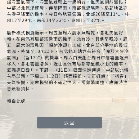
強冷空氣南下，冷空氣雖較上一波稍弱，但天氣劇烈變化；
中部以北氣溫遽降、伴隨降雨，南部氣溫略降、局部地區亦
有零星降雨的機率。今日各地區氣溫：北部20降至11℃，中
部12至29℃，南部14至33℃，東部12至32℃。
最新模式模擬顯示，周五至周六晨水氣轉乾，各地天氣好
轉，花東偶有局部短暫雨的機率；北台冷、其他早晚冷。周
五、周六的清晨因「輻射冷卻」加成，北台部分平地的最低
氣溫，將降至10℃以下，台北觀測站亦有符合「強烈大陸冷
氣團」（≦12℃）的機率。周六白天起至周日中層雲量逐漸
移入，各地雲量增多，近山區偶有局部零星飄小雨的機率，
氣溫逐日緩升。下周一（11日）鋒面快速通過，中部以北轉
有局部雨。下周二（12日）鋒面遠離、天氣好轉。「初春」
天氣多變，期末模擬的不確定性大、常頻繁調整，應隨時注
意最新資料。
轉自此處
返回