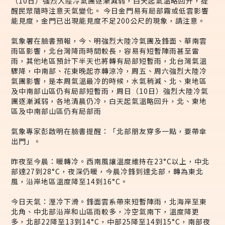
（10日）強烈大陸冷氣團逐漸減弱，白天起氣溫略回升，提
醒民眾隨時注意天氣變化。 今日金門易有局部霧或低雲影響
能見度，金門已出現能見度不足200公尺的現象，請注意。
氣象署在臉書預報，今、明強烈大陸冷氣團及鋒面、華南雲
雨區影響，北台灣降雨時間較長，容易有短暫陣雨甚至雷
雨，其他地區預計下半天也將轉有局部短暫雨，北台灣氣溫
驟降，中南部、花東晚起亦轉涼冷，周五、周六強烈大陸冷
氣團影響，是本周氣溫最冷的時候，水氣稍減、北、東地區
及中南部山區仍有局部短暫雨，周日（10日）強烈大陸冷氣
團逐漸減弱，各地清晨仍冷，白天起氣溫略回升，北、東地
區及中南部山區仍有局部雨
氣象專家彭啟明在臉書提醒：「北部朋友穿多一點，要帶傘
出門」。
昨夜至今晨：暖轉冷。西南風讓溫度維持在23°C以上，中北
部達27到28°C，夜深仍暖，今晨冷鋒到達北部，轉為東北
風，沿岸地區溫度降至14到16°C。
今日天氣：溼冷下滑。鋒面雲系帶來短暫陣雨，北海岸至東
北角、中北部沿岸和山區雨較多，冷空氣南下，溫度降更
多，北部22降至13到14°C，中部25降至14到15°C，南部夜