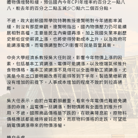
體物價增勢和緩，預估國內今年CPI年增率約百分之一點八
八，較去年的百分之二點五減少○點六二個百分點。
不過，政大創新國際學院特聘教授連賢明對今年通膨率減
緩，則沒有那麼樂觀。連賢明指出，國內物價壓力仍可能續
居相對高檔，主要是民生內需還再漲，加上我國失業率創歷
史新低促使薪資上漲，也將使得勞動成本上升，以及政府可
能調漲電價，而電價調整對CPI影響可說是首當其衝。
中央大學經濟系教授吳大任則說，影響今年物價上漲的因
素，包括基本工資調漲、電價可能調漲，以及極端氣候推升
食物價格。基本工資調漲不見得可以全面帶動工資調漲，尤
其是今年出口要明顯改善可能得等到下半年，製造業總薪資
沒有增加的前提下，人事成本增加的程度不致於到拉高通
膨。
吳大任表示，由於台電虧損嚴重，看來今年電價也難避免調
漲的命運，且電價一旦調漲，對物價將有全面性的推升作
用，不過，國際商品價格是下跌的，在歐美降息前，原物料
價格應該都能維持疲弱走勢，而原物料價格的走跌，可望抵
銷電價調漲帶來的物價漲幅。
轉自此處