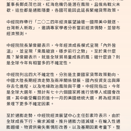
董事長鄭貞茂也說，紅海危機仍是潛在風險，且俄烏戰火未
歇，這些都是通膨隱憂，各國可能因此延長緊縮貨幣政策。
中經院昨舉行「二○二四年經濟展望論壇─國際美中競逐、
台灣新人新政」，邀請專家學者分析當前經濟情勢，並發布
經濟預測。
中經院院長葉俊顯表示，今年經濟成長模式呈現「內外皆
溫」，並呈現「乘風破浪，穩步前行之勢」。至於乘什麼
風？葉俊顯表示，就是全球貿易量成長的風；破什麼浪？則
是全球今年有相當多的不確定性。
中經院列出四大不確定性，分別是主要國家貨幣政策動向、
中國大陸長期經濟走勢及兩岸關係發展、國內投資支出與庫
存去化進程，以及地緣政治風險與干擾。中經院指出，今年
是全球大選年，預計有七十六個國家將進行領導人或國會改
選，其中最受矚目的是十一月的美國總統大選，將為經濟前
景埋下更多不確定因素。
至於通膨走勢，中經院經濟展望中心主任彭素玲表示，由於
全球成長下行、需求減緩，推升通膨力道減緩。在輸入性通
膨趨緩、物資供需失衡情形改善，以及基期因素考量下，整