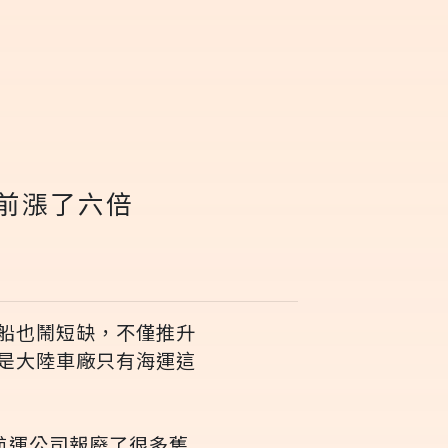
年前漲了六倍
船也鬧短缺，不僅推升
是大陸車廠只有海運這
航運公司報廢了很多舊