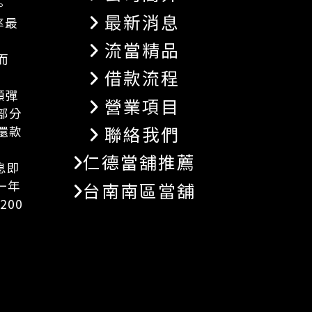
。
最新消息
率最
流當精品
而
借款流程
額彈
營業項目
部分
聯絡我們
還款
仁德當舖推薦
息即
一年
台南南區當舖
200