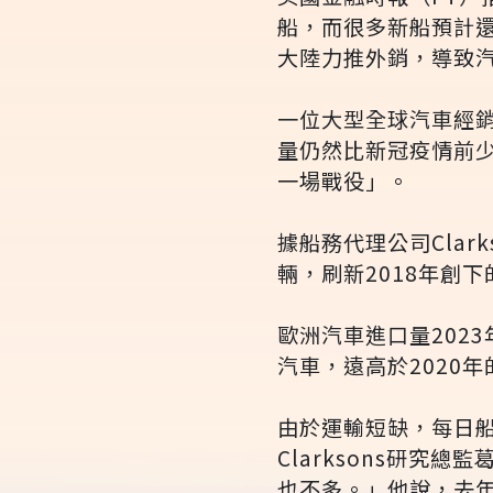
船，而很多新船預計
大陸力推外銷，導致
一位大型全球汽車經
量仍然比新冠疫情前
一場戰役」。
據船務代理公司Clar
輛，刷新2018年創
歐洲汽車進口量202
汽車，遠高於2020
由於運輸短缺，每日船租
Clarksons研
也不多。」他說，去年