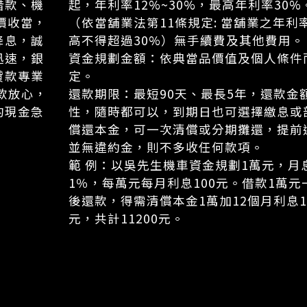
借款、機
起，年利率12%~30%，最高年利率30%
價收當，
（依當舖業法第11條規定: 當舖業之年利
降息，誠
高不得超過30%）無手續費及其他費用。
迅速，銀
資金規劃金額：依典當品價值及個人條件
貸款專業
定。
款放心，
還款期限：最短90天、最長5年，還款金
的現金急
性，隨時都可以，到期日也可選擇繳息或
償還本金，可一次清償或分期攤還，提前
並無違約金，則不多收任何款項。
範 例：以吳先生機車資金規劃1萬元，月
1％，每萬元每月利息100元。借款1萬元
後還款，得需清償本金1萬加12個月利息1
元，共計11200元。