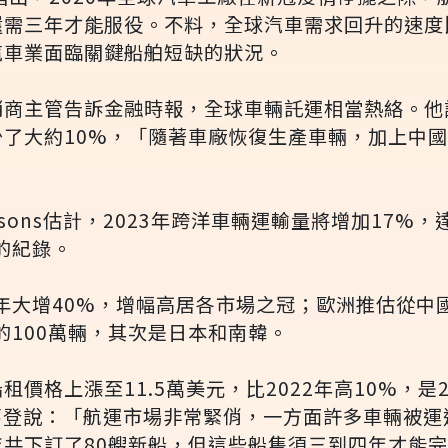
還需三年才能服役。不料，全球汽車需求回升的速度
汽車業面臨關鍵船舶短缺的狀況。
銷商主管告訴金融時報，全球車輛託運相當熱絡。他
少了大約10%，「隨著車廠恢復生產車輛，加上中
ksons估計，2023年跨洋車輛運輸量將增加17%，
下的紀錄。
3年大增40%，增幅高居各市場之冠；歐洲推估從中國
年的100萬輛，其次是日本和南韓。
價格上漲至11.5萬美元，比2022年高10%，是
究總監葛登說：「航運市場非常緊俏，一方面許多車輛被
共下訂了80艘新船，但這些船隻須三到四年才能