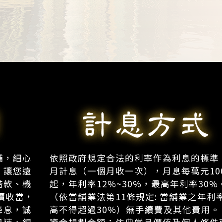
舖，細心
依照政府規定合法的利率作為利息的標準
，讓您遠
月計息（一個月收一次），月息每萬元10
借款、機
起，年利率12%~30%，最高年利率30%
價收當，
（依當舖業法第11條規定: 當舖業之年利
降息，誠
高不得超過30%）無手續費及其他費用。