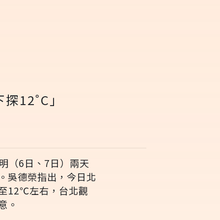
探12˚C」
明（6日、7日）兩天
。吳德榮指出，今日北
至12℃左右，台北觀
意。