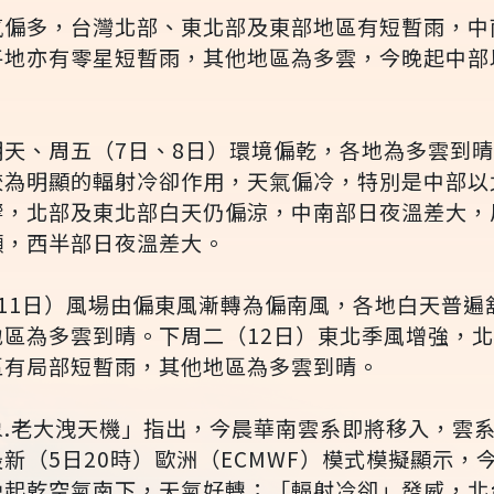
氣偏多，台灣北部、東北部及東部地區有短暫雨，中
平地亦有零星短暫雨，其他地區為多雲，今晚起中部
明天、周五（7日、8日）環境偏乾，各地為多雲到
較為明顯的輻射冷卻作用，天氣偏冷，特別是中部以
響，北部及東北部白天仍偏涼，中南部日夜溫差大，
顯，西半部日夜溫差大。
11日）風場由偏東風漸轉為偏南風，各地白天普遍
地區為多雲到晴。下周二（12日）東北季風增強，
區有局部短暫雨，其他地區為多雲到晴。
象.老大洩天機」指出，今晨華南雲系即將移入，雲
新（5日20時）歐洲（ECMWF）模式模擬顯示，
晚起乾空氣南下，天氣好轉；「輻射冷卻」發威，北