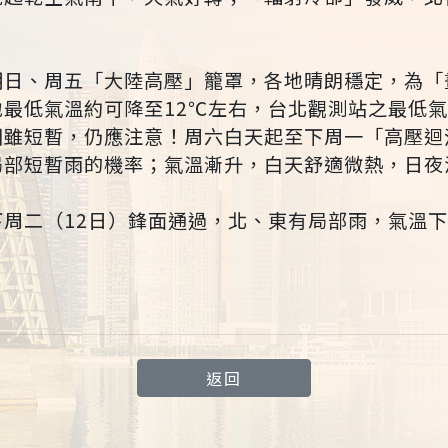
明日、周五「大陸高壓」籠罩，各地晴朗穩定，為「
地最低氣溫約可降至12℃左右，台北觀測站之最低
間雖短暫，仍應注意！周六白天起至下周一「高壓迴
局部短暫雨的機率；氣溫漸升，白天舒適微熱，日夜
下周二（12日）鋒面通過，北、東有局部雨，氣溫
返回