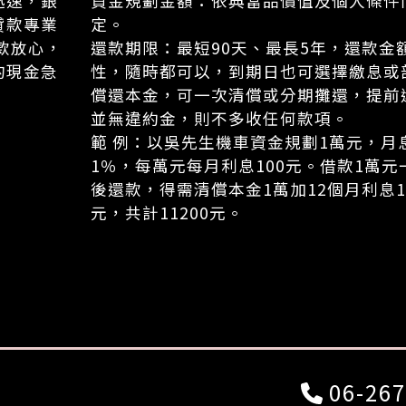
迅速，銀
資金規劃金額：依典當品價值及個人條件
貸款專業
定。
款放心，
還款期限：最短90天、最長5年，還款金
的現金急
性，隨時都可以，到期日也可選擇繳息或
償還本金，可一次清償或分期攤還，提前
並無違約金，則不多收任何款項。
範 例：以吳先生機車資金規劃1萬元，月
1％，每萬元每月利息100元。借款1萬元
後還款，得需清償本金1萬加12個月利息1
元，共計11200元。
06-267