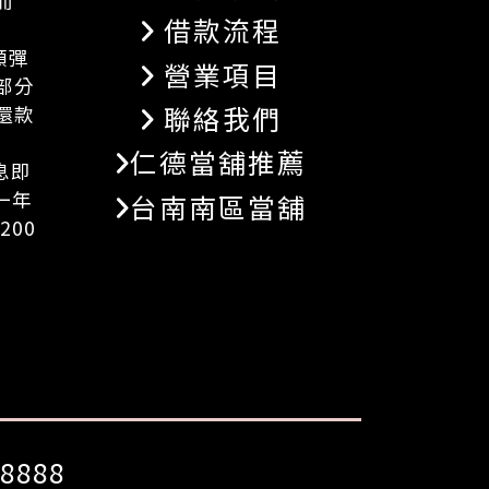
而
借款流程
額彈
營業項目
部分
聯絡我們
還款
仁德當舖推薦
息即
一年
台南南區當舖
200
8888