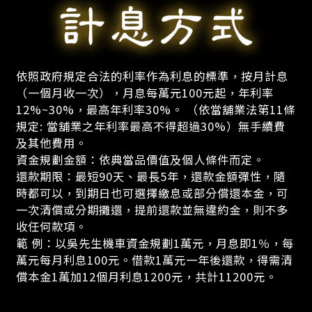
依照政府規定合法的利率作為利息的標準，按月計息
（一個月收一次），月息每萬元100元起，年利率
12%~30%，最高年利率30%。 （依當舖業法第11條
規定: 當舖業之年利率最高不得超過30%）無手續費
及其他費用。
資金規劃金額：依典當品價值及個人條件而定。
還款期限：最短90天、最長5年，還款金額彈性，隨
時都可以，到期日也可選擇繳息或部分償還本金，可
一次清償或分期攤還，提前還款並無違約金，則不多
收任何款項。
範 例：以吳先生機車資金規劃1萬元，月息即1％，每
萬元每月利息100元。借款1萬元一年後還款，得需清
償本金1萬加12個月利息1200元，共計11200元。