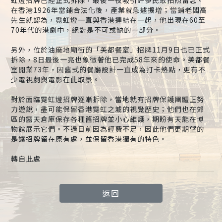
虹燈招牌已經正式拆除，最後一夜吸引許多民眾拍照留念。
在香港1926年當鋪合法化後，產業就急遽擴增；當鋪老闆高
先生就認為，霓虹燈一直與香港連結在一起，他出現在60至
70年代的港劇中，絕對是不可或缺的一部分。
另外，位於油麻地廟街的「美都餐室」招牌11月9日也已正式
拆除，8日最後一亮也象徵著他已完成58年來的使命。美都餐
室開業73年，因舊式的餐廳設計一直成為打卡熱點，更有不
少電視劇與電影在此取景。
對於面臨霓虹燈招牌逐漸拆除，當地就有招牌保護團體正努
力遊說，盡可能保留香港霓虹之城的視覺歷史；他們也在郊
區的露天倉庫保存各種舊招牌並小心維護，期盼有天能在博
物館展示它們。不過目前因為經費不足，因此他們更期望的
是讓招牌留在原有處，並保留香港獨有的特色。
轉自此處
返回