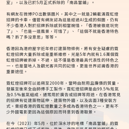
室」，以及已於5月正式拆除的「南昌當鋪」。
有網友在微博PO出數張圖片，其中之一就是2輛載滿霓虹燈
招牌的卡車，儘管有網友認為這是經過AI生成的假圖，仍有
不少香港人對於招牌拆除感到相當婉惜，「香港被徹底玩完
了」、「也是一道風景，可惜了」、「這個不就是香港特色
嗎？拆了多沒意思」等等。
香港因為港府屋宇近年修訂建築物條例，將有安全疑慮的霓
虹燈招牌大量拆除或是重新維修，光是5年內就有1.6萬個霓
虹燈招牌被拆掉。不過，這不僅是香港最具代表性的特色之
一，也是當地人及觀光客共同的記憶，更是世界認識香港的
重要途徑。
霓虹燈招牌可以追朔至2000年，當時由耐用且廉價的質量，
發展至後來全由師傅手工製作。霓虹燈招牌是由99.5%氖氣
及0.5%氬氣組成，通常用於廣告或招牌等用途，在香港常見
的招牌有從建築物延伸、建築物外牆，以及店面3種安裝方
式。曾經香港的霓虹燈數量之多成為香港特色之一，更有不
少外國電影更因為這個原因而特意到香港取景。
在今（2023）年5月，位於深水埗的地標「南昌當鋪」的霓