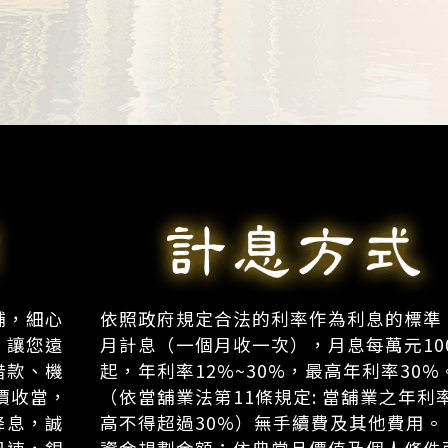
舖，細心
依照政府規定合法的利率作為利息的標準
，讓您遠
月計息（一個月收一次），月息每萬元10
借款、機
起，年利率12%~30%，最高年利率30%
價收當，
（依當舖業法第11條規定: 當舖業之年利
降息，誠
高不得超過30%）無手續費及其他費用。