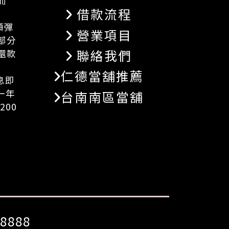
而
借款流程
額彈
營業項目
部分
聯絡我們
還款
仁德當舖推薦
息即
一年
台南南區當舖
200
8888