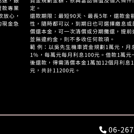
迅速，銀
資金規劃金額：依典當品價值及個人條件
貸款專業
定。
款放心，
還款期限：最短90天、最長5年，還款金
的現金急
性，隨時都可以，到期日也可選擇繳息或
償還本金，可一次清償或分期攤還，提前
並無違約金，則不多收任何款項。
範 例：以吳先生機車資金規劃1萬元，月
1％，每萬元每月利息100元。借款1萬元
後還款，得需清償本金1萬加12個月利息1
元，共計11200元。
06-267