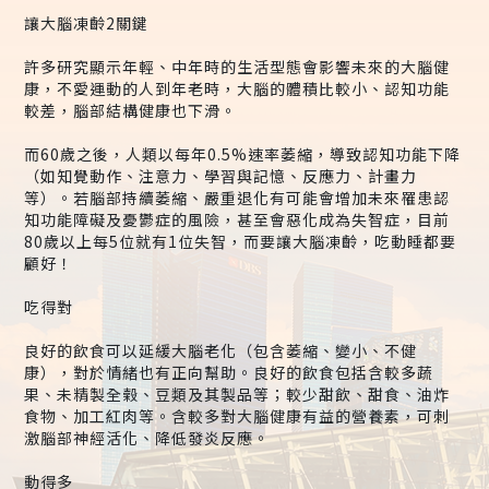
讓大腦凍齡2關鍵
許多研究顯示年輕、中年時的生活型態會影響未來的大腦健
康，不愛運動的人到年老時，大腦的體積比較小、認知功能
較差，腦部結構健康也下滑。
而60歲之後，人類以每年0.5%速率萎縮，導致認知功能下降
（如知覺動作、注意力、學習與記憶、反應力、計畫力
等）。若腦部持續萎縮、嚴重退化有可能會增加未來罹患認
知功能障礙及憂鬱症的風險，甚至會惡化成為失智症，目前
80歲以上每5位就有1位失智，而要讓大腦凍齡，吃動睡都要
顧好！
吃得對
良好的飲食可以延緩大腦老化（包含萎縮、變小、不健
康），對於情緒也有正向幫助。良好的飲食包括含較多蔬
果、未精製全榖、豆類及其製品等；較少甜飲、甜食、油炸
食物、加工紅肉等。含較多對大腦健康有益的營養素，可刺
激腦部神經活化、降低發炎反應。
動得多