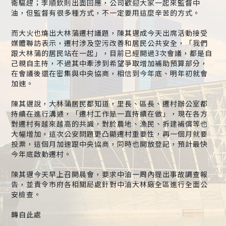
衛驅趕；李順欽則出面回應，公司歡迎大家一起來監督中
油，但監督有很多種方式，不一定要用這麼辛苦的方式。
而大火也燒出大林蒲遷村議題，陳其邁成今天出席活動接受
媒體聯訪表示，遷村涉及空污改善和居民公共安全，「我們
跟大林蒲的居民站在一起」，目前已經開過3次會議，都是自
己親自主持，不過其中牽涉到希望爭取增加補助預算部分，
在會議後還在密集與中央協商，相信到今年底、明年初就會
加速。
陳其邁說，大林蒲居民都知道，里長、區長、遷村辦公室都
持續在進行溝通，「遷村工作是一直持續在做」，現在各方
對遷村有越來越高的共識，對於農地、漁民、拆建補償等也
大幅增加，這次公安問題更凸顯遷村重要性，再一個月就要
投票，這個月加速跟中央協商，同時也開放登記，預計最快
今年底啟動遷村。
陳其邁今天早上召開晨會，要求中油一周內提出事故調查報
告，並責令市府各相關局處針對中油大林廠全區進行全面公
安檢查。
轉自此處