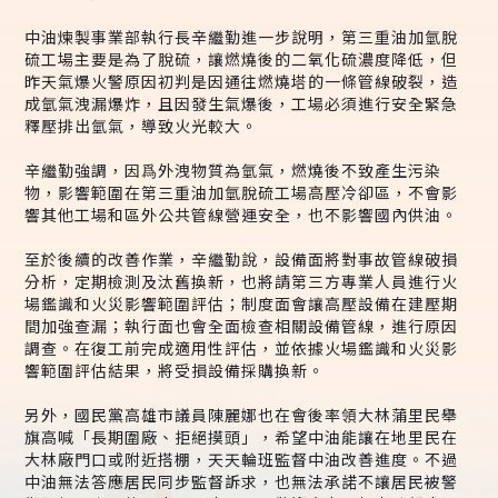
中油煉製事業部執行長辛繼勤進一步說明，第三重油加氫脫
硫工場主要是為了脫硫，讓燃燒後的二氧化硫濃度降低，但
昨天氣爆火警原因初判是因通往燃燒塔的一條管線破裂，造
成氫氣洩漏爆炸，且因發生氣爆後，工場必須進行安全緊急
釋壓排出氫氣，導致火光較大。
辛繼勤強調，因爲外洩物質為氫氣，燃燒後不致產生污染
物，影響範圍在第三重油加氫脫硫工場高壓冷卻區，不會影
響其他工場和區外公共管線營運安全，也不影響國內供油。
至於後續的改善作業，辛繼勤說，設備面將對事故管線破損
分析，定期檢測及汰舊換新，也將請第三方專業人員進行火
場鑑識和火災影響範圍評估；制度面會讓高壓設備在建壓期
間加強查漏；執行面也會全面檢查相關設備管線，進行原因
調查。在復工前完成適用性評估，並依據火場鑑識和火災影
響範圍評估結果，將受損設備採購換新。
另外，國民黨高雄市議員陳麗娜也在會後率領大林蒲里民舉
旗高喊「長期圍廠、拒絕摸頭」，希望中油能讓在地里民在
大林廠門口或附近搭棚，天天輪班監督中油改善進度。不過
中油無法答應居民同步監督訴求，也無法承諾不讓居民被警