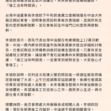
燒塔管線破洞致氫氣外洩釀災，未來將做好設備總體檢，
「復工沒有時間表」。
台灣中油董事長李順欽下午和民進黨立委賴瑞隆在中油大林
廠召開記者會，說明事故原因和事後改善措施，並與所有主
管向里民鞠躬致歉，並在會後前往中油門口向里民再度鞠
躬。
李順欽表示，首先代表台灣中油跟在地鄉親致上12萬分歉
意，中油一周內將依照高雄市長陳其邁要求提出詳細檢討報
告，也會記取這次慘痛教訓做好設備全面檢查。只要有安全
疑慮就立即更換，讓設備不會在設備壽命末期面臨高風險疑
慮，「復工沒有時間表，一定要等到絕對安全，大家放心才
會復工」。
李順欽說明，初判這次氣爆火警的原因是一條通往廢氣燃燒
塔管線破了大洞，上午已經請專家協助調查，後續也會請其
他專家或勞檢處人員勘查，未來會擴及整個大林煉油廠做公
安總體檢，希望讓員工在這安心工作，居民安心生活，再次
跟社會大眾致歉。
媒體詢問，是否會懲處大林廠廠長或相關人員，李順欽回
應，現在先把善後工作做好，中油絕不迴避相關責任。