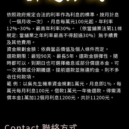
依照政府規定合法的利率作為利息的標準，按月計息
（一個月收一次），月息每萬元100元起，年利率
12%~30%，最高年利率30%。 （依當舖業法第11條
規定: 當舖業之年利率最高不得超過30%）無手續費
及其他費用。
資金規劃金額：依典當品價值及個人條件而定。
還款期限：最短90天、最長5年，還款金額彈性，隨
時都可以，到期日也可選擇繳息或部分償還本金，可
一次清償或分期攤還，提前還款並無違約金，則不多
收任何款項。
範 例：以吳先生機車資金規劃1萬元，月息即1％，每
萬元每月利息100元。借款1萬元一年後還款，得需清
償本金1萬加12個月利息1200元，共計11200元。
Contact 聯絡方式