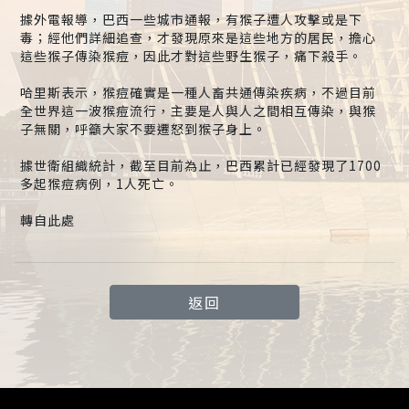
據外電報導，巴西一些城市通報，有猴子遭人攻擊或是下
毒；經他們詳細追查，才發現原來是這些地方的居民，擔心
這些猴子傳染猴痘，因此才對這些野生猴子，痛下殺手。
哈里斯表示，猴痘確實是一種人畜共通傳染疾病，不過目前
全世界這一波猴痘流行，主要是人與人之間相互傳染，與猴
子無關，呼籲大家不要遷怒到猴子身上。
據世衛組織統計，截至目前為止，巴西累計已經發現了1700
多起猴痘病例，1人死亡。
轉自此處
返回