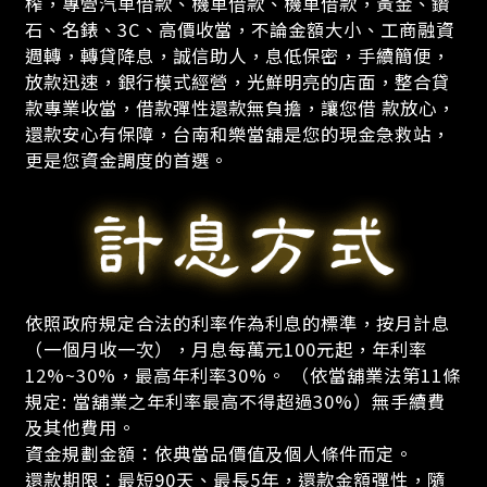
榨，專營汽車借款、機車借款、機車借款，黃金、鑽
石、名錶、3C、高價收當，不論金額大小、工商融資
週轉，轉貸降息，誠信助人，息低保密，手續簡便，
放款迅速，銀行模式經營，光鮮明亮的店面，整合貸
款專業收當，借款彈性還款無負擔，讓您借 款放心，
還款安心有保障，台南和樂當舖是您的現金急救站，
更是您資金調度的首選。
依照政府規定合法的利率作為利息的標準，按月計息
（一個月收一次），月息每萬元100元起，年利率
12%~30%，最高年利率30%。 （依當舖業法第11條
規定: 當舖業之年利率最高不得超過30%）無手續費
及其他費用。
資金規劃金額：依典當品價值及個人條件而定。
還款期限：最短90天、最長5年，還款金額彈性，隨