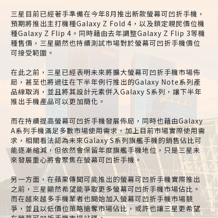
三星目前已經著手準備在今年8月推出新款螢幕可凹折手機，
預期將推出主打機種Galaxy Z Fold 4，以及鎖定親民價位機
種Galaxy Z Flip 4。同時藉由去年調整Galaxy Z Flip 3等機
種售價，三星顯然也持續測試市場對於螢幕可凹折手機價位
可接受範圍。
在此之前，三星已經表明未來將擴大螢幕可凹折手機市場佈
局，甚至也將過往在下半年例行推出的Galaxy Note系列產
品線取消，並且將其設計元素併入Galaxy S系列，讓下半年
推出手機產品可以更加簡化。
而在持續提高螢幕可凹折手機發展佈局，同時也藉由Galaxy
A系列手機滿足多數市場使用需求，加上目前市場實際使用需
求，相關看法認為未來Galaxy S系列旗艦手機的銷售佔比可
能逐漸縮減，但依然會保留年度旗艦手機地位，只是三星未
來發展重心將會聚焦在螢幕可凹折手機。
另一方面，在蘋果傳聞可能推出的螢幕可凹折手機實際推出
之前，三星顯然希望能爭取更多螢幕可凹折手機市場佔比。
而在越來越多手機業者也開始加入螢幕可凹折手機市場競
爭，並且以低價位策略搶奪市場佔比，或許也讓三星更希望