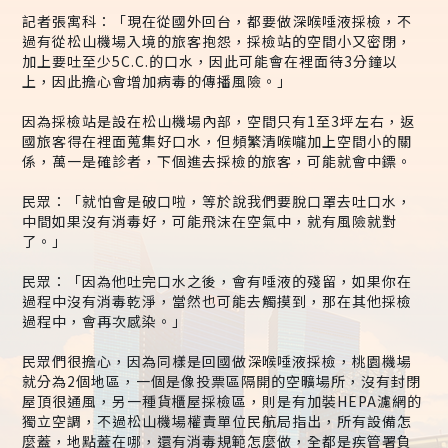
記者張寓科：「現在從國外回台，都要做深喉唾液採檢，不
過有從松山機場入境的旅客抱怨，採檢站的空間小又密閉，
加上要吐至少5C.C.的口水，因此可能會在裡面待3分鐘以
上，因此擔心會增加病毒的傳播風險。」
因為採檢站是設在松山機場內部，空間只有1至3坪左右，返
國旅客得在裡面蒐集好口水，但頻繁清喉嚨加上空間小的關
係，萬一是確診者，下個進去採檢的旅客，可能就會中鏢。
民眾：「就怕會是破口啦，等於說我們要脫口罩去吐口水，
中間如果沒有消毒好，可能飛沫在空氣中，就有風險就對
了。」
民眾：「因為他吐完口水之後，會有唾液的殘留，如果你在
過程中沒有消毒乾淨，當然也可能去觸摸到，那在其他採檢
過程中，會再次感染。」
民眾們很擔心，因為同樣是回國做深喉唾液採檢，桃園機場
就分為2個地區，一個是像投票區隔開的空曠場所，沒有封閉
屋頂很通風，另一種貨櫃屋採檢區，則是有加裝HEPA濾網的
獨立空調，不過松山機場權責單位民航局指出，所有設備怎
麼蓋，地點蓋在哪，還有消毒規範怎麼做，全都是疾管署負