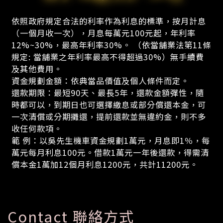
依照政府規定合法的利率作為利息的標準，按月計息
（一個月收一次），月息每萬元100元起，年利率
12%~30%，最高年利率30%。 （依當舖業法第11條
規定: 當舖業之年利率最高不得超過30%）無手續費
及其他費用。
資金規劃金額：依典當品價值及個人條件而定。
還款期限：最短90天、最長5年，還款金額彈性，隨
時都可以，到期日也可選擇繳息或部分償還本金，可
一次清償或分期攤還，提前還款並無違約金，則不多
收任何款項。
範 例：以吳先生機車資金規劃1萬元，月息即1％，每
萬元每月利息100元。借款1萬元一年後還款，得需清
償本金1萬加12個月利息1200元，共計11200元。
Contact 聯絡方式