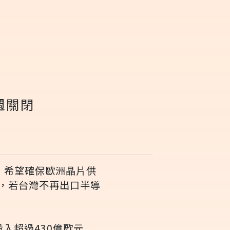
週關閉
，希望確保歐洲晶片供
，若台灣不再出口半導
投入超過430億歐元