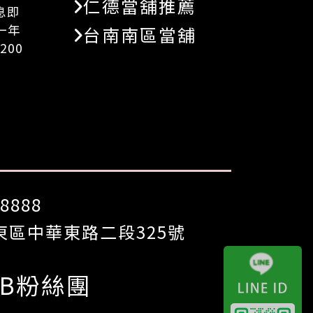
仁德當舖推薦
息即
一年
台南南區當舖
200
8888
區中華東路二段325號
FB粉絲團