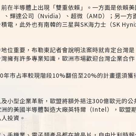
目前在半導體上出現「雙重依賴」。一方面是依賴美
n）、輝達公司（Nvidia）、超微（AMD）；另一
積電，此外也有南韓的三星與SK海力士（SK Hyn
中地位重要，布勒東記者會說明法案時就肯定台灣是
台灣擁有許多專業知識，歐洲市場歡迎台灣企業合作
30年市占率較現階段10%翻倍至20%的計畫還須
及小型企業革新，歐盟將額外挹注300億歐元的公
洲的美國半導體製造大廠英特爾（Intel），歐盟
私人投資。
業、手機業、電子類產品都在搶晶片，自由比利時報