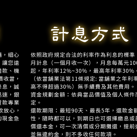
舖，細心
依照政府規定合法的利率作為利息的標準
，讓您遠
月計息（一個月收一次），月息每萬元10
借款、機
起，年利率12%~30%，最高年利率30%
價收當，
（依當舖業法第11條規定: 當舖業之年利
降息，誠
高不得超過30%）無手續費及其他費用。
迅速，銀
資金規劃金額：依典當品價值及個人條件
貸款專業
定。
款放心，
還款期限：最短90天、最長5年，還款金
的現金急
性，隨時都可以，到期日也可選擇繳息或
償還本金，可一次清償或分期攤還，提前
並無違約金，則不多收任何款項。