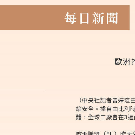
每日新聞
歐洲
（中央社記者曾婷瑄
給安全。據自由比利
體，全球工廠會在3週
歐洲聯盟（EU）昨天公