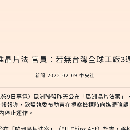
推晶片法 官員：若無台灣全球工廠3
新聞 2022-02-09 中央社
巴黎9日專電）歐洲聯盟昨天公布「歐洲晶片法案」
時報報導，歐盟執委布勒東在視察機構時向媒體強調
內停止運作。
布「歐洲晶片法案」（EU Chips Act）計畫，將