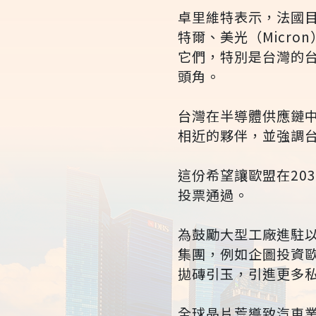
卓里維特表示，法國
特爾、美光（Micro
它們，特別是台灣的台
頭角。
台灣在半導體供應鏈
相近的夥伴，並強調
這份希望讓歐盟在20
投票通過。
為鼓勵大型工廠進駐以
集團，例如企圖投資歐
拋磚引玉，引進更多
全球晶片荒導致汽車