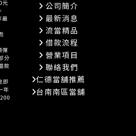
0元
公司簡介
。
最新消息
率最
流當精品
而
借款流程
額彈
營業項目
部分
聯絡我們
還款
仁德當舖推薦
息即
一年
台南南區當舖
200