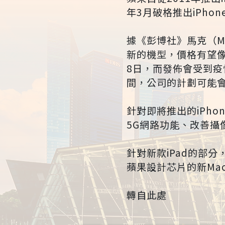
年3月破格推出iPho
據《彭博社》馬克（M
新的機型，價格有望像i
8日，而發佈會受到
間，公司的計劃可能
針對即將推出的iPho
5G網路功能、改善攝
針對新款iPad的部
蘋果設計芯片的新Ma
轉自此處