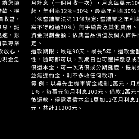
，讓您遠
月計息（一個月收一次），月息每萬元10
借款、機
起，年利率12%~30%，最高年利率30%
價收當，
（依當舖業法第11條規定: 當舖業之年利
降息，誠
高不得超過30%）無手續費及其他費用。
迅速，銀
資金規劃金額：依典當品價值及個人條件
貸款專業
定。
款放心，
還款期限：最短90天、最長5年，還款金
的現金急
性，隨時都可以，到期日也可選擇繳息或
償還本金，可一次清償或分期攤還，提前
並無違約金，則不多收任何款項。
範 例：以吳先生機車資金規劃1萬元，月
1％，每萬元每月利息100元。借款1萬元
後還款，得需清償本金1萬加12個月利息1
元，共計11200元。