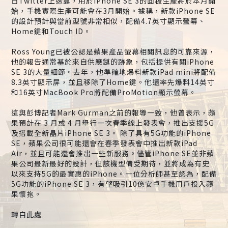
日Twitter上透露，用於iPhone SE 3的面板生產將於本月開
始，手機實際生產可能會在3月開始。據稱，新款iPhone SE
的設計預計與當前型號非常相似，配備4.7英寸顯示螢幕、
Home鍵和Touch ID。
Ross Young已被公認是蘋果產品螢幕相關訊息的可靠來源，
他的報告通常基於來自供應鏈的跡象，包括提供有關iPhone
SE 3的大量細節。去年，他準確地爆料新款iPad mini將配備
8.3英寸顯示屏，並且移除了Home鍵。他還率先爆料14英寸
和16英寸MacBook Pro將配備ProMotion顯示螢幕。
這與彭博記者Mark Gurman之前的報導一致，他曾表示，蘋
果預計在 3 月或 4 月舉行一次春季線上發表會，推出支援5G
及搭載全新晶片iPhone SE 3。 除了具有5G功能的iPhone
SE，蘋果公司很可能還會在春季發表會中推出新款iPad
Air，並且可能還會推出一些新服務。儘管iPhone SE並非蘋
果公司最新最好的設計，但該機型備受期待，並將成為有史
以來支持5G的最實惠的iPhone。一位分析師甚至認為，配備
5G功能的iPhone SE 3，有望吸引10億安卓手機用戶投入蘋
果懷抱。
轉自此處