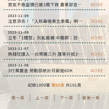
買氣不振蛋價已連3周下跌 農業部宣布14日起暫停進口雞蛋
MORE
2023-11-09
注意添衣！「入秋最強東北季風」明報到 氣溫最低下探15℃
MORE
2023-11-08
立冬「1體質」別亂進補 中醫師：恐越吃身體越不舒服
MORE
2023-11-07
熱錢狂匯入…台幣連三升 匯率升抵32.1字頭
MORE
2023-11-06
3行業鍍金 勞動部統計月薪逾60K
MORE
紀錄1009筆
第60頁
共101頁
第一頁
上一頁
下一頁
最後一頁