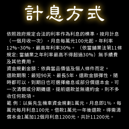
依照政府規定合法的利率作為利息的標準，按月計息
（一個月收一次），月息每萬元100元起，年利率
12%~30%，最高年利率30%。 （依當舖業法第11條
規定: 當舖業之年利率最高不得超過30%）無手續費
及其他費用。
資金規劃金額：依典當品價值及個人條件而定。
還款期限：最短90天、最長5年，還款金額彈性，隨
時都可以，到期日也可選擇繳息或部分償還本金，可
一次清償或分期攤還，提前還款並無違約金，則不多
收任何款項。
範 例：以吳先生機車資金規劃1萬元，月息即1％，每
萬元每月利息100元。借款1萬元一年後還款，得需清
償本金1萬加12個月利息1200元，共計11200元。