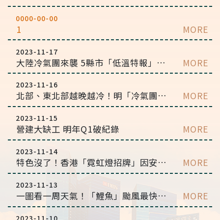
0000-00-00
1
MORE
2023-11-17
大陸冷氣團來襲 5縣市「低溫特報」恐不到10度
MORE
2023-11-16
北部、東北部越晚越冷！明「冷氣團南下」低溫探10℃
MORE
2023-11-15
營建大缺工 明年Q1破紀錄
MORE
2023-11-14
特色沒了！香港「霓虹燈招牌」因安全疑慮漸拆除 當地人不捨：已徹底玩完
MORE
2023-11-13
一圖看一周天氣！「鯉魚」颱風最快今生成 本周迎兩波東北季風
MORE
2023-11-10