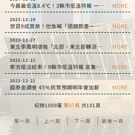
今晨最低溫8.4℃！3縣市低溫特報 一圖看一周天氣
MORE
2023-12-29
想貸9成買房！他急喊「頭期款差一點」 全場傻眼：搬進去住睡袋
MORE
2023-12-27
東北季風明增強「北部、東北部轉涼」 跨年、元旦天氣曝
MORE
2023-12-22
寒流還沒結束！9縣市低溫特報 氣象專家︰發威到明晨
MORE
2023-12-21
國泰金調查 45%民眾預期明年會加薪
MORE
紀錄1009筆
第57頁
共101頁
第一頁
上一頁
下一頁
最後一頁