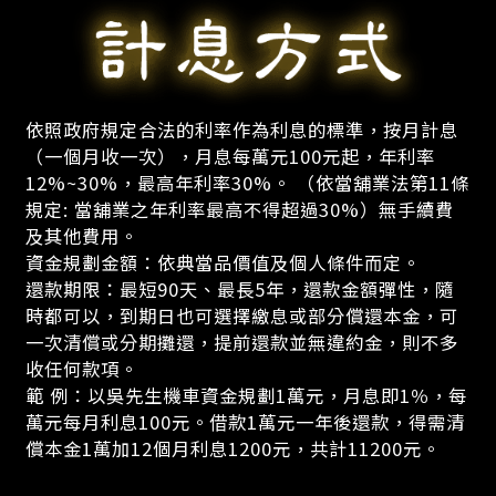
依照政府規定合法的利率作為利息的標準，按月計息
（一個月收一次），月息每萬元100元起，年利率
12%~30%，最高年利率30%。 （依當舖業法第11條
規定: 當舖業之年利率最高不得超過30%）無手續費
及其他費用。
資金規劃金額：依典當品價值及個人條件而定。
還款期限：最短90天、最長5年，還款金額彈性，隨
時都可以，到期日也可選擇繳息或部分償還本金，可
一次清償或分期攤還，提前還款並無違約金，則不多
收任何款項。
範 例：以吳先生機車資金規劃1萬元，月息即1％，每
萬元每月利息100元。借款1萬元一年後還款，得需清
償本金1萬加12個月利息1200元，共計11200元。