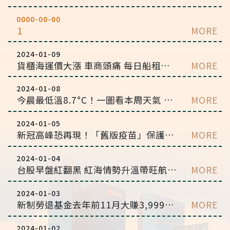
0000-00-00
1
MORE
2024-01-09
貨櫃海運價大漲 車商頭痛 每日船租價格比五年前漲了六倍
MORE
2024-01-08
今晨最低溫8.7°C！一圖看本周天氣 周三再迎冷氣團
MORE
2024-01-05
新冠高峰恐再現！「舊版疫苗」保護力嚴重不足 疾管署：幾乎跟沒打差不多
MORE
2024-01-04
台股早盤紅翻黑 紅海情勢升溫帶旺航海王
MORE
2024-01-03
新制勞退基金去年前11月大賺3,999億…勞工分紅 每人可領3.2萬元
MORE
2024-01-02