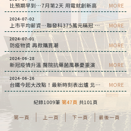
比預期早到…7月第2天 用電就創新高
MORE
2024-07-02
上市平均薪資…聯發科375萬元稱冠 台積284萬排第7
MORE
2024-07-01
防疫物資 再掀購買潮
MORE
2024-06-28
新冠疫情升溫 醫院抗藥菌風暴憂重演
MORE
2024-06-26
台鐵今起大改點！最新時刻表出爐 北高直達車「3.5小時就到」
MORE
紀錄1009筆
第47頁
共101頁
第一頁
上一頁
下一頁
最後一頁