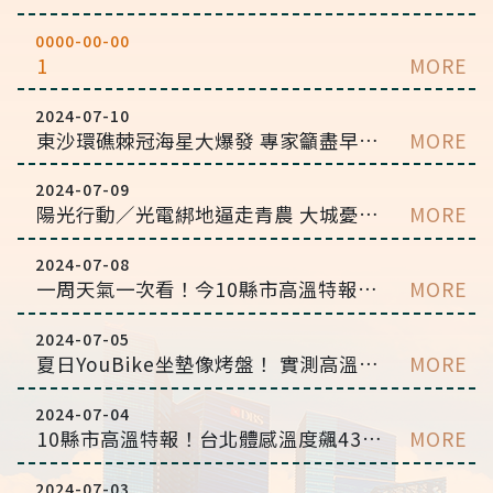
0000-00-00
1
MORE
2024-07-10
東沙環礁棘冠海星大爆發 專家籲盡早清除
MORE
2024-07-09
陽光行動／光電綁地逼走青農 大城憂滅村
MORE
2024-07-08
一周天氣一次看！今10縣市高溫特報 慎防午後雷陣雨
MORE
2024-07-05
夏日YouBike坐墊像烤盤！ 實測高溫「飆破70度」
MORE
2024-07-04
10縣市高溫特報！台北體感溫度飆43度 嘉義以南慎防午後雷陣雨
MORE
2024-07-03