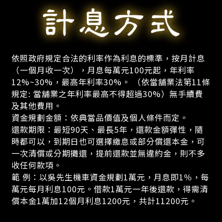
依照政府規定合法的利率作為利息的標準，按月計息
（一個月收一次），月息每萬元100元起，年利率
12%~30%，最高年利率30%。 （依當舖業法第11條
規定: 當舖業之年利率最高不得超過30%）無手續費
及其他費用。
資金規劃金額：依典當品價值及個人條件而定。
還款期限：最短90天、最長5年，還款金額彈性，隨
時都可以，到期日也可選擇繳息或部分償還本金，可
一次清償或分期攤還，提前還款並無違約金，則不多
收任何款項。
範 例：以吳先生機車資金規劃1萬元，月息即1％，每
萬元每月利息100元。借款1萬元一年後還款，得需清
償本金1萬加12個月利息1200元，共計11200元。